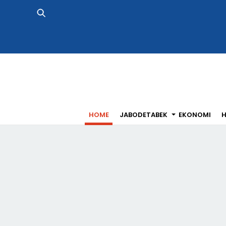
Skip
to
content
HOME
JABODETABEK
EKONOMI
H