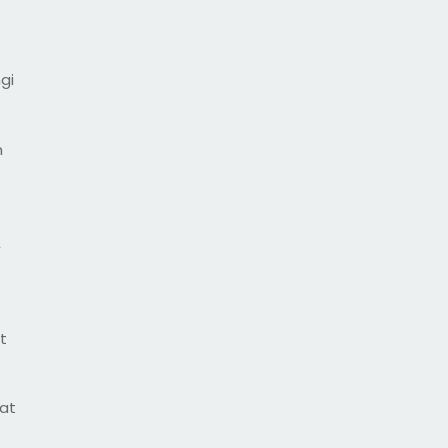
gi
n
,
t
at