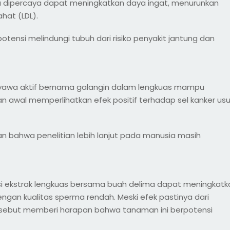
a dipercaya dapat meningkatkan daya ingat, menurunkan
hat (LDL).
otensi melindungi tubuh dari risiko penyakit jantung dan
nyawa aktif bernama galangin dalam lengkuas mampu
 awal memperlihatkan efek positif terhadap sel kanker us
an bahwa penelitian lebih lanjut pada manusia masih
 ekstrak lengkuas bersama buah delima dapat meningkatk
ngan kualitas sperma rendah. Meski efek pastinya dari
 tersebut memberi harapan bahwa tanaman ini berpotensi