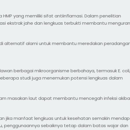
P yang memiliki sifat antiinflamasi. Dalam penelitian
inasi ekstrak jahe dan lengkuas terbukti membantu menguran
adi alternatif alami untuk membantu meredakan peradanga
elawan berbagai mikroorganisme berbahaya, termasuk E. coli
 Beberapa studi juga menemukan potensi lengkuas dalam
alam masakan laut dapat membantu mencegah infeksi akiba
ran jika manfaat lengkuas untuk kesehatan semakin mendap
itu, penggunaannya sebaiknya tetap dalam batas wajar dan