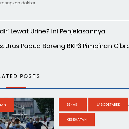
resepkan dokter.
iri Lewat Urine? Ini Penjelasannya
s, Urus Papua Bareng BKP3 Pimpinan Gibr
LATED POSTS
BEKASI
,
JABODETABEK
,
TAN
KESEHATAN