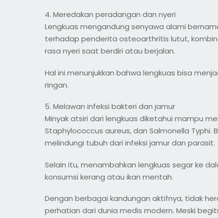
4. Meredakan peradangan dan nyeri
Lengkuas mengandung senyawa alami bernama HM
terhadap penderita osteoarthritis lutut, komb
rasa nyeri saat berdiri atau berjalan.
Hal ini menunjukkan bahwa lengkuas bisa menj
ringan.
5. Melawan infeksi bakteri dan jamur
Minyak atsiri dari lengkuas diketahui mampu m
Staphylococcus aureus, dan Salmonella Typhi.
melindungi tubuh dari infeksi jamur dan parasit.
Selain itu, menambahkan lengkuas segar ke d
konsumsi kerang atau ikan mentah.
Dengan berbagai kandungan aktifnya, tidak he
perhatian dari dunia medis modern. Meski beg