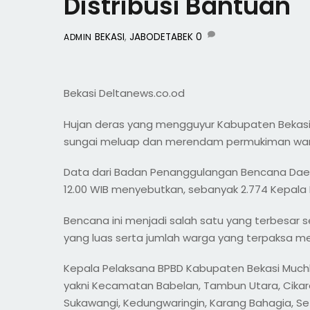
Distribusi Bantuan
BEKASI
,
JABODETABEK
0
ADMIN
Bekasi Deltanews.co.od
Hujan deras yang mengguyur Kabupaten Bekasi
sungai meluap dan merendam permukiman warg
Data dari Badan Penanggulangan Bencana Daera
12.00 WIB menyebutkan, sebanyak 2.774 Kepala Ke
Bencana ini menjadi salah satu yang terbesar 
yang luas serta jumlah warga yang terpaksa m
Kepala Pelaksana BPBD Kabupaten Bekasi Muchlis
yakni Kecamatan Babelan, Tambun Utara, Cikara
Sukawangi, Kedungwaringin, Karang Bahagia, Set