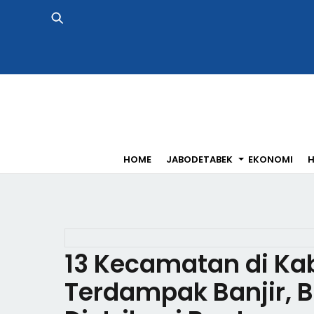
Skip
to
content
HOME
JABODETABEK
EKONOMI
H
13 Kecamatan di Ka
Terdampak Banjir, 