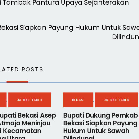
sasi Tambak Pantura Upaya Sejahterakan
Bekasi Siapkan Payung Hukum Untuk Saw
Dilindun
LATED POSTS
,
JABODETABEK
BEKASI
,
JABODETABEK
upati Bekasi Asep
Bupati Dukung Pemkab
Atmaja Meninjau
Bekasi Siapkan Payung
 Di Kecamatan
Hukum Untuk Sawah
g Utara .
Dilindungi