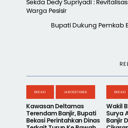
Sekda Dedy Supriyadi : Revitali
Warga Pesisir
Bupati Dukung Pemkab 
RE
BEKASI
,
JABODETABEK
BEKASI
Kawasan Deltamas
Wakil B
Terendam Banjir, Bupati
Surya 
Bekasi Perintahkan Dinas
Banjir
Terkait Turun Ke Bawah .
Cikaran