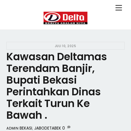
Skip
Back
Men
to
To
content
Top
JULI 10, 2025
Kawasan Deltamas
Terendam Banjir,
Bupati Bekasi
Perintahkan Dinas
Terkait Turun Ke
Bawah .
BEKASI
,
JABODETABEK
0
ADMIN