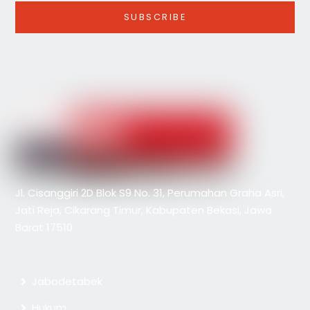
Jl. Cisanggiri 2D Blok S9 No. 31, Perumahan Graha Asri,
Jati Reja, Cikarang Timur, Kabupaten Bekasi, Jawa
Barat 17510
Jabodetabek
Hukum