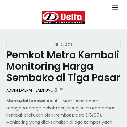
Skip
Back
Men
to
To
content
Top
MEI 21, 2018
Pemkot Metro Kembali
Monitoring Harga
Sembako di Tiga Pasar
DAERAH
,
LAMPUNG
0
ADMIN
Metro
,d
eltanews.co.id
– Monitoring pasar
mengenai harga pokok menjelang Bulan Ramadhan
kembali dilakukan oleh Pemkot Metro (15/05).
Monitoring yang dilaksanakan di tiga tempat yakni