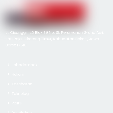
Jl. Cisanggiri 2D Blok S9 No. 31, Perumahan Graha Asri,
Jati Reja, Cikarang Timur, Kabupaten Bekasi, Jawa
Barat 17510
Jabodetabek
Hukum
Kesehatan
Teknologi
Politik
Pendidikan