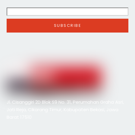
Jl. Cisanggiri 2D Blok S9 No. 31, Perumahan Graha Asri,
Jati Reja, Cikarang Timur, Kabupaten Bekasi, Jawa
Barat 17510