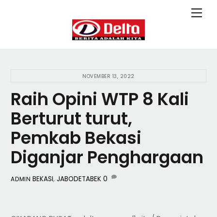
Skip
Back
Men
to
To
content
Top
NOVEMBER 13, 2022
Raih Opini WTP 8 Kali
Berturut turut,
Pemkab Bekasi
Diganjar Penghargaan
BEKASI
,
JABODETABEK
0
ADMIN