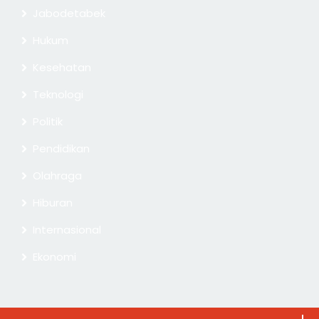
Jabodetabek
Hukum
Kesehatan
Teknologi
Politik
Pendidikan
Olahraga
Hiburan
Internasional
Ekonomi