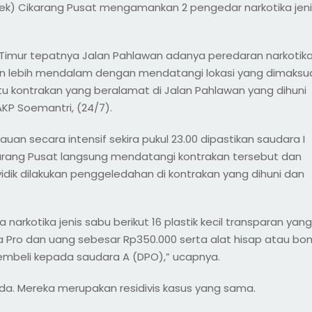
lsek) Cikarang Pusat mengamankan 2 pengedar narkotika jen
.
Timur tepatnya Jalan Pahlawan adanya peredaran narkotik
kan lebih mendalam dengan mendatangi lokasi yang dimaksu
u kontrakan yang beralamat di Jalan Pahlawan yang dihuni
AKP Soemantri, (24/7).
uan secara intensif sekira pukul 23.00 dipastikan saudara I
arang Pusat langsung mendatangi kontrakan tersebut dan
yidik dilakukan penggeledahan di kontrakan yang dihuni dan
narkotika jenis sabu berikut 16 plastik kecil transparan yang
 Pro dan uang sebesar Rp350.000 serta alat hisap atau bo
embeli kepada saudara A (DPO),” ucapnya.
a. Mereka merupakan residivis kasus yang sama.