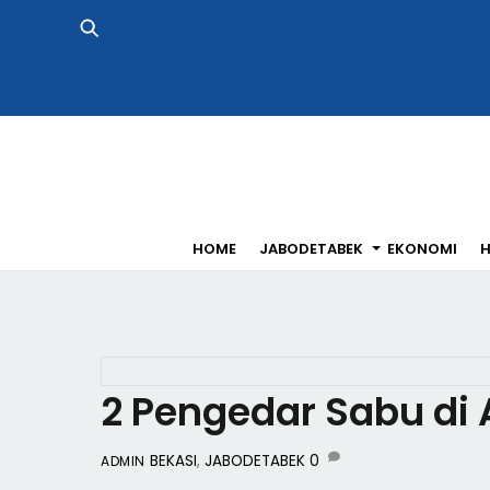
Skip
to
content
HOME
JABODETABEK
EKONOMI
H
2 Pengedar Sabu di
BEKASI
,
JABODETABEK
0
ADMIN