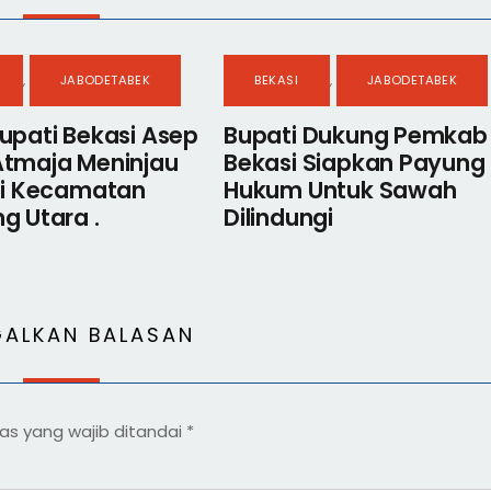
,
JABODETABEK
BEKASI
,
JABODETABEK
upati Bekasi Asep
Bupati Dukung Pemkab
Atmaja Meninjau
Bekasi Siapkan Payung
 Di Kecamatan
Hukum Untuk Sawah
g Utara .
Dilindungi
GALKAN BALASAN
as yang wajib ditandai
*