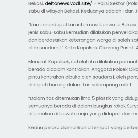
Bekasi,
deltanews.vod1.site/
– Polisi Sektor (Po
sabu di wilayah Bekasi. Keduanya adalah I dan J
“Kami mendapatkan informasi bahwa di Bekasi 
jenis sabu-sabu kemudian dilakukan penyelidi
dan berdasarkan keterangan warga di salah sat
oleh saudara I,” Kata Kapolsek Cikarang Pusat, 
Menurut Kapolsek, setelah itu dilakukan pemanta
berada didalam kontrakan. Anggota Polsek Cik
pintu kontrakan dibuka oleh saudara I, oleh pen
didapati barang dalam tas selempang milik I.
“Dalam tas ditemukan lima 5 plastik yang diduga 
semuanya berada di dalam bungkus rokok Surya
ditemukan di bawah meja yang didapat dari m
Kedua pelaku diamankan ditempat yang berbed