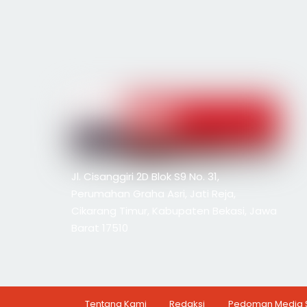
Jl. Cisanggiri 2D Blok S9 No. 31,
Perumahan Graha Asri, Jati Reja,
Cikarang Timur, Kabupaten Bekasi, Jawa
Barat 17510
Tentang Kami
Redaksi
Pedoman Media 