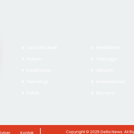
Jabodetabek
Pendidikan
Hukum
Olahraga
Kesehatan
Hiburan
Teknologi
Internasional
Politik
Ekonomi
Copyright © 2025 Delta News. All 
Syber
Kontak