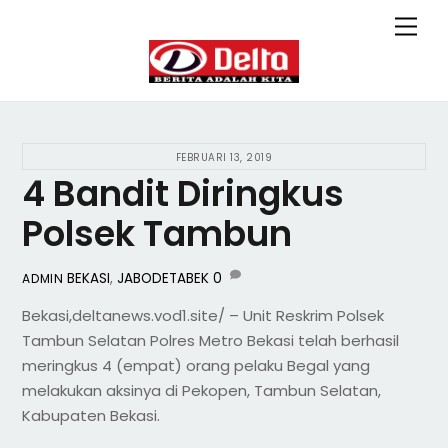
Skip
Back
Men
to
To
content
Top
FEBRUARI 13, 2019
4 Bandit Diringkus
Polsek Tambun
BEKASI
,
JABODETABEK
0
ADMIN
Bekasi,deltanews.vod1.site/ – Unit Reskrim Polsek
Tambun Selatan Polres Metro Bekasi telah berhasil
meringkus 4 (empat) orang pelaku Begal yang
melakukan aksinya di Pekopen, Tambun Selatan,
Kabupaten Bekasi.