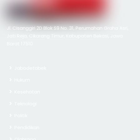
Jl. Cisanggiri 2D Blok S9 No. 31, Perumahan Graha Asri,
Jati Reja, Cikarang Timur, Kabupaten Bekasi, Jawa
Barat 17510
Jabodetabek
Hukum
Kesehatan
Teknologi
Politik
Pendidikan
Olahraga