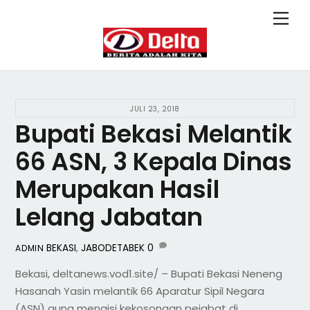
Skip
Back
Men
to
To
content
Top
JULI 23, 2018
Bupati Bekasi Melantik
66 ASN, 3 Kepala Dinas
Merupakan Hasil
Lelang Jabatan
BEKASI
,
JABODETABEK
0
ADMIN
Bekasi, deltanews.vod1.site/ – Bupati Bekasi Neneng
Hasanah Yasin melantik 66 Aparatur Sipil Negara
(ASN) guna mengisi kekosongan pejabat di