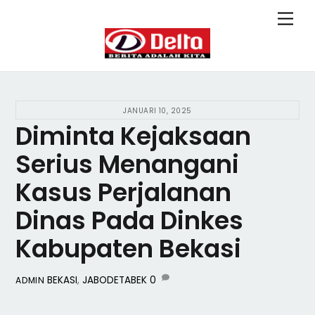
Skip
Back
Men
to
To
content
Top
JANUARI 10, 2025
Diminta Kejaksaan
Serius Menangani
Kasus Perjalanan
Dinas Pada Dinkes
Kabupaten Bekasi
BEKASI
,
JABODETABEK
0
ADMIN