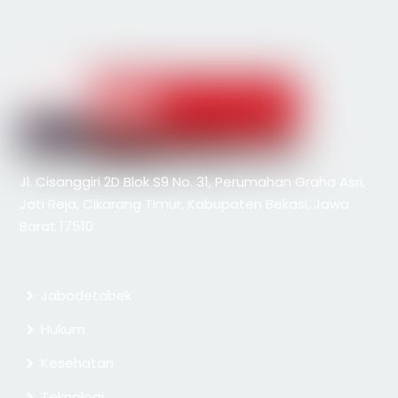
Jl. Cisanggiri 2D Blok S9 No. 31, Perumahan Graha Asri,
Jati Reja, Cikarang Timur, Kabupaten Bekasi, Jawa
Barat 17510
Jabodetabek
Hukum
Kesehatan
Teknologi