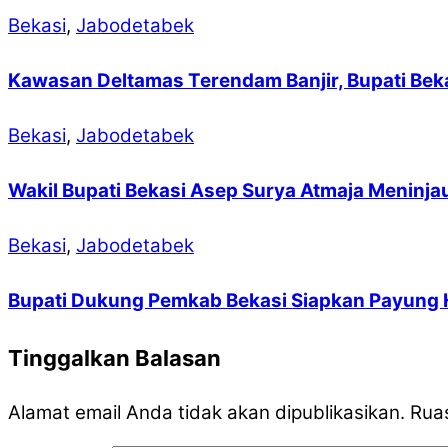
Bekasi
,
Jabodetabek
Kawasan Deltamas Terendam Banjir, Bupati Beka
Bekasi
,
Jabodetabek
Wakil Bupati Bekasi Asep Surya Atmaja Meninjau
Bekasi
,
Jabodetabek
Bupati Dukung Pemkab Bekasi Siapkan Payung 
Tinggalkan Balasan
Alamat email Anda tidak akan dipublikasikan.
Ruas