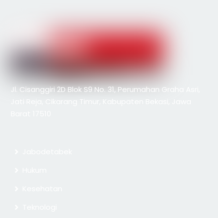
Jl. Cisanggiri 2D Blok S9 No. 31, Perumahan Graha Asri,
Jati Reja, Cikarang Timur, Kabupaten Bekasi, Jawa
Barat 17510
Jabodetabek
Hukum
Kesehatan
Teknologi