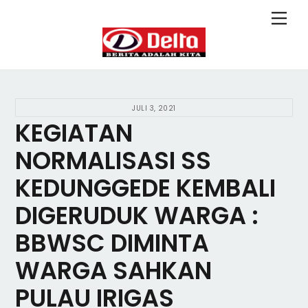
Skip
Back
Men
to
To
content
Top
JULI 3, 2021
KEGIATAN
NORMALISASI SS
KEDUNGGEDE KEMBALI
DIGERUDUK WARGA :
BBWSC DIMINTA
WARGA SAHKAN
PULAU IRIGAS