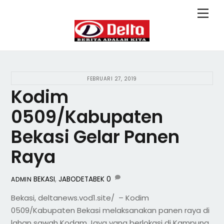
Skip
Back
Men
to
To
content
Top
FEBRUARI 27, 2019
Kodim
0509/Kabupaten
Bekasi Gelar Panen
Raya
BEKASI
,
JABODETABEK
0
ADMIN
Bekasi, deltanews.vod1.site/ – Kodim
0509/Kabupaten Bekasi melaksanakan panen raya di
lahan sawah Kodam Jaya yang berlokasi di Kampung