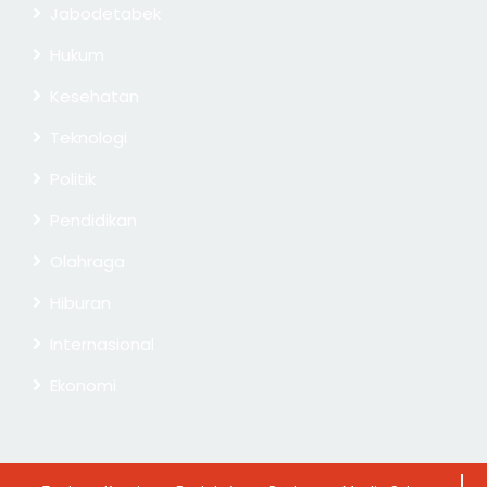
Jabodetabek
Hukum
Kesehatan
Teknologi
Politik
Pendidikan
Olahraga
Hiburan
Internasional
Ekonomi