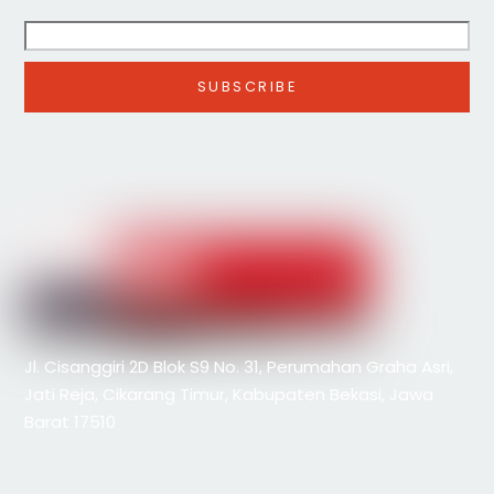
Jl. Cisanggiri 2D Blok S9 No. 31, Perumahan Graha Asri,
Jati Reja, Cikarang Timur, Kabupaten Bekasi, Jawa
Barat 17510