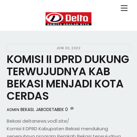
Skip
Back
Men
to
To
content
Top
JUNI 30, 2022
KOMISI II DPRD DUKUNG
TERWUJUDNYA KAB
BEKASI MENJADI KOTA
CERDAS
BEKASI
,
JABODETABEK
0
ADMIN
Bekasi deltanews.vod1.site/
Komisi II DPRD Kabupaten Bekasi mendukung
sepenuhnya program Pemkab Bekasi terwujudnya