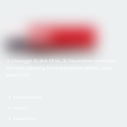
Jl. Cisanggiri 2D Blok S9 No. 31, Perumahan Graha Asri,
Jati Reja, Cikarang Timur, Kabupaten Bekasi, Jawa
Barat 17510
Jabodetabek
Hukum
Kesehatan