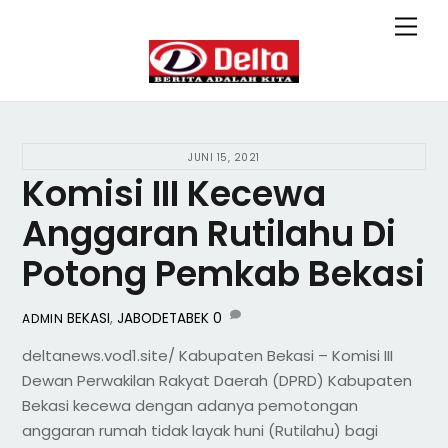
Skip
Back
Men
to
To
content
Top
JUNI 15, 2021
Komisi III Kecewa
Anggaran Rutilahu Di
Potong Pemkab Bekasi
BEKASI
,
JABODETABEK
0
ADMIN
deltanews.vod1.site/ Kabupaten Bekasi – Komisi III
Dewan Perwakilan Rakyat Daerah (DPRD) Kabupaten
Bekasi kecewa dengan adanya pemotongan
anggaran rumah tidak layak huni (Rutilahu) bagi