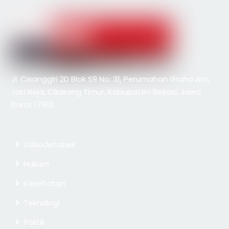
Jl. Cisanggiri 2D Blok S9 No. 31, Perumahan Graha Asri,
Jati Reja, Cikarang Timur, Kabupaten Bekasi, Jawa
Barat 17510
Jabodetabek
Hukum
Kesehatan
Teknologi
Politik