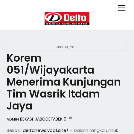
Skip
Back
Men
to
To
content
Top
JULI 30, 2018
Korem
051/Wijayakarta
Menerima Kunjungan
Tim Wasrik Itdam
Jaya
BEKASI
,
JABODETABEK
0
ADMIN
Bekasi,
deltanews.vod1.site/
– Dalam rangka untuk