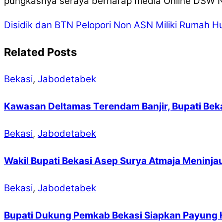
pungkasnya seraya berharap media Online DSW Ne
Disidik dan BTN Pelopori Non ASN Miliki Rumah H
Related Posts
Bekasi
,
Jabodetabek
Kawasan Deltamas Terendam Banjir, Bupati Beka
Bekasi
,
Jabodetabek
Wakil Bupati Bekasi Asep Surya Atmaja Meninjau
Bekasi
,
Jabodetabek
Bupati Dukung Pemkab Bekasi Siapkan Payung 