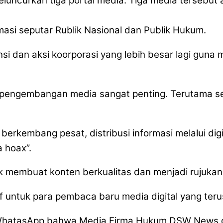
luncurkan tiga portal media. Tiga media tersebu
masi seputar Rublik Nasional dan Publik Hukum.
si dan aksi koorporasi yang lebih besar lagi guna
pengembangan media sangat penting. Terutama set
erkembang pesat, distribusi informasi melalui digi
 hoax”.
k membuat konten berkualitas dan menjadi rujukan 
f untuk para pembaca baru media digital yang teru
 WhatasApp bahwa Media Firma Hukum DSW News di