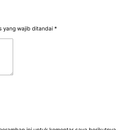
 yang wajib ditandai
*
peramban ini untuk komentar saya berikutnya.