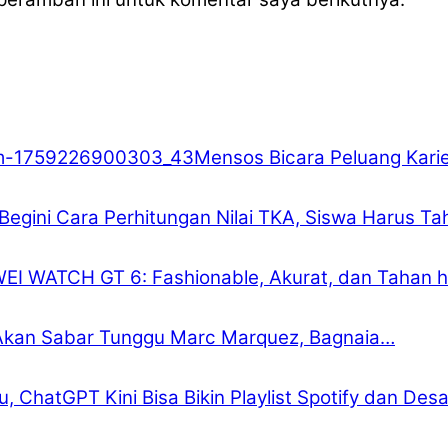
Mensos Bicara Peluang Karie
Begini Cara Perhitungan Nilai TKA, Siswa Harus Ta
I WATCH GT 6: Fashionable, Akurat, dan Tahan hi
Akan Sabar Tunggu Marc Marquez, Bagnaia…
ru, ChatGPT Kini Bisa Bikin Playlist Spotify dan Des