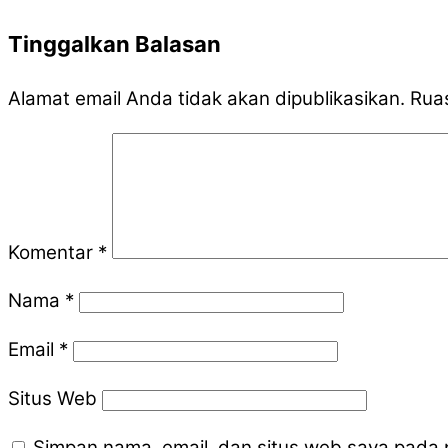
Tinggalkan Balasan
Alamat email Anda tidak akan dipublikasikan.
Ruas
Komentar
*
Nama
*
Email
*
Situs Web
Simpan nama, email, dan situs web saya pada 