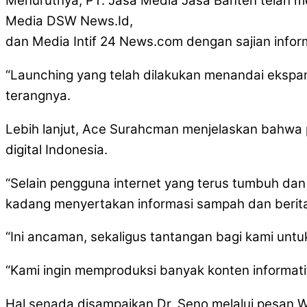
Menurutnya, PT. Jasa Media Jasa Banten telah me
Media DSW News.Id,
dan Media Intif 24 News.com dengan sajian infor
“Launching yang telah dilakukan menandai ekspan
terangnya.
Lebih lanjut, Ace Surahcman menjelaskan bahwa 
digital Indonesia.
“Selain pengguna internet yang terus tumbuh dan b
kadang menyertakan informasi sampah dan berita
“Ini ancaman, sekaligus tantangan bagi kami untu
“Kami ingin memproduksi banyak konten informati
Hal senada disampaikan Dr. Seno melalui pesan