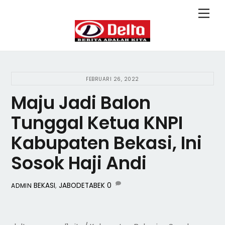
Skip
Back
Men
to
To
content
Top
FEBRUARI 26, 2022
Maju Jadi Balon
Tunggal Ketua KNPI
Kabupaten Bekasi, Ini
Sosok Haji Andi
BEKASI
,
JABODETABEK
0
ADMIN