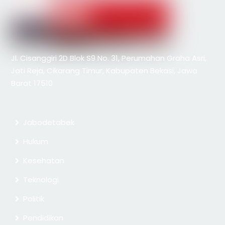
Jl. Cisanggiri 2D Blok S9 No. 31, Perumahan Graha Asri,
Jati Reja, Cikarang Timur, Kabupaten Bekasi, Jawa
Barat 17510
Jabodetabek
Hukum
Kesehatan
Teknologi
Politik
Pendidikan