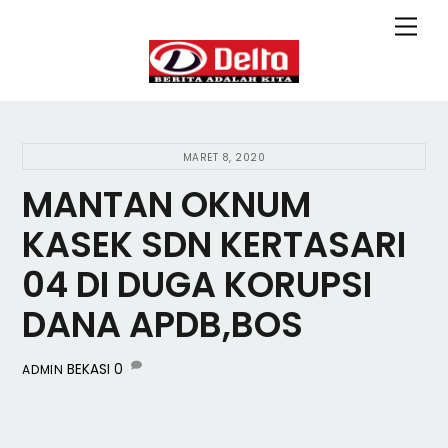
Skip
Back
Men
to
To
content
Top
MARET 8, 2020
MANTAN OKNUM
KASEK SDN KERTASARI
04 DI DUGA KORUPSI
DANA APDB,BOS
BEKASI
0
ADMIN