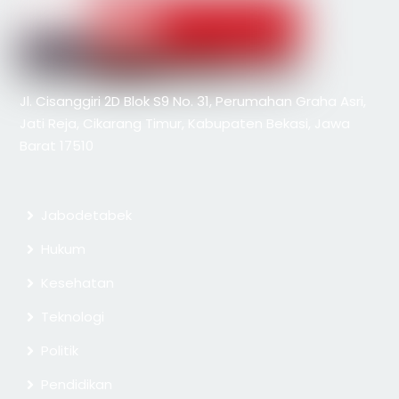
Jl. Cisanggiri 2D Blok S9 No. 31, Perumahan Graha Asri,
Jati Reja, Cikarang Timur, Kabupaten Bekasi, Jawa
Barat 17510
Jabodetabek
Hukum
Kesehatan
Teknologi
Politik
Pendidikan