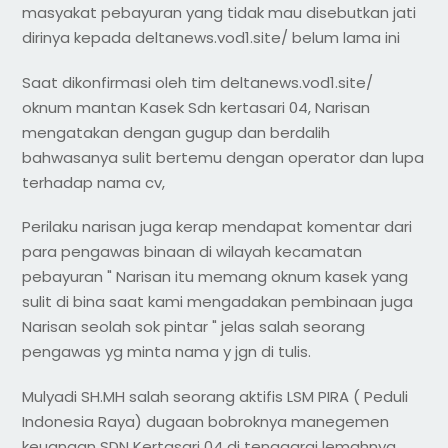
masyakat pebayuran yang tidak mau disebutkan jati
dirinya kepada deltanews.vod1.site/ belum lama ini
Saat dikonfirmasi oleh tim deltanews.vod1.site/
oknum mantan Kasek Sdn kertasari 04, Narisan
mengatakan dengan gugup dan berdalih
bahwasanya sulit bertemu dengan operator dan lupa
terhadap nama cv,
Perilaku narisan juga kerap mendapat komentar dari
para pengawas binaan di wilayah kecamatan
pebayuran " Narisan itu memang oknum kasek yang
sulit di bina saat kami mengadakan pembinaan juga
Narisan seolah sok pintar " jelas salah seorang
pengawas yg minta nama y jgn di tulis.
Mulyadi SH.MH salah seorang aktifis LSM PIRA ( Peduli
Indonesia Raya) dugaan bobroknya manegemen
keuangan SDN Kertasari 04 di tenggarai lemahnya