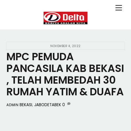
Skip
Back
Men
to
To
content
Top
NOVEMBER 4, 2022
MPC PEMUDA
PANCASILA KAB BEKASI
, TELAH MEMBEDAH 30
RUMAH YATIM & DUAFA
BEKASI
,
JABODETABEK
0
ADMIN