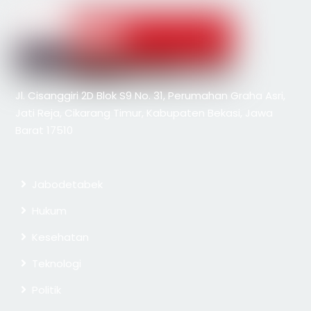
Jl. Cisanggiri 2D Blok S9 No. 31, Perumahan Graha Asri,
Jati Reja, Cikarang Timur, Kabupaten Bekasi, Jawa
Barat 17510
Jabodetabek
Hukum
Kesehatan
Teknologi
Politik