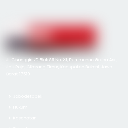
Jl. Cisanggiri 2D Blok S9 No. 31, Perumahan Graha Asri,
Jati Reja, Cikarang Timur, Kabupaten Bekasi, Jawa
Barat 17510
Jabodetabek
Hukum
Kesehatan