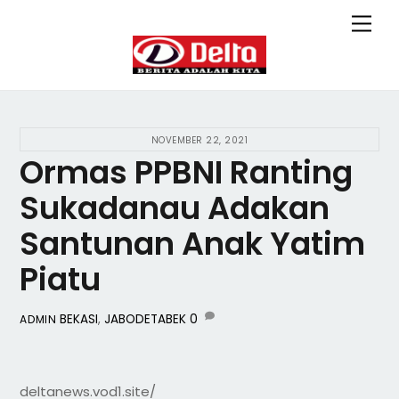
Skip
Back
Men
to
To
content
Top
NOVEMBER 22, 2021
Ormas PPBNI Ranting
Sukadanau Adakan
Santunan Anak Yatim
Piatu
BEKASI
,
JABODETABEK
0
ADMIN
deltanews.vod1.site/