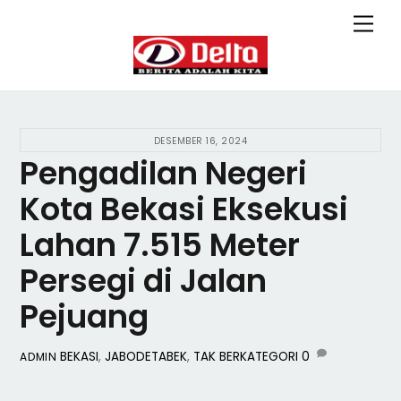
Skip
Back
Men
to
To
content
Top
DESEMBER 16, 2024
Pengadilan Negeri
Kota Bekasi Eksekusi
Lahan 7.515 Meter
Persegi di Jalan
Pejuang
BEKASI
,
JABODETABEK
,
TAK BERKATEGORI
0
ADMIN