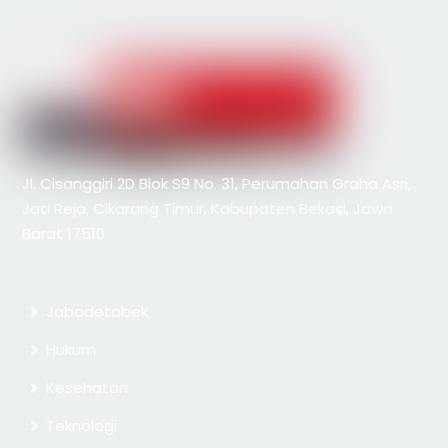
Jl. Cisanggiri 2D Blok S9 No. 31, Perumahan Graha Asri,
Jati Reja, Cikarang Timur, Kabupaten Bekasi, Jawa
Barat 17510
Jabodetabek
Hukum
Kesehatan
Teknologi