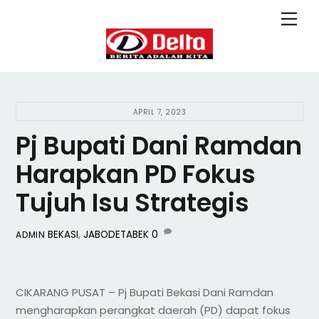
Skip
Back
Men
to
To
content
Top
APRIL 7, 2023
Pj Bupati Dani Ramdan
Harapkan PD Fokus
Tujuh Isu Strategis
BEKASI
,
JABODETABEK
0
ADMIN
CIKARANG PUSAT – Pj Bupati Bekasi Dani Ramdan
mengharapkan perangkat daerah (PD) dapat fokus