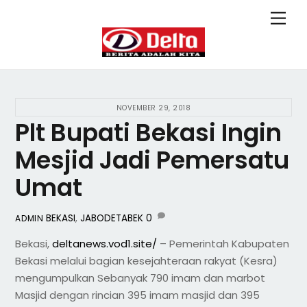
Skip
Back
Men
to
To
content
Top
NOVEMBER 29, 2018
Plt Bupati Bekasi Ingin
Mesjid Jadi Pemersatu
Umat
BEKASI
,
JABODETABEK
0
ADMIN
Bekasi,
deltanews.vod1.site/
– Pemerintah Kabupaten
Bekasi melalui bagian kesejahteraan rakyat (Kesra)
mengumpulkan Sebanyak 790 imam dan marbot
Masjid dengan rincian 395 imam masjid dan 395