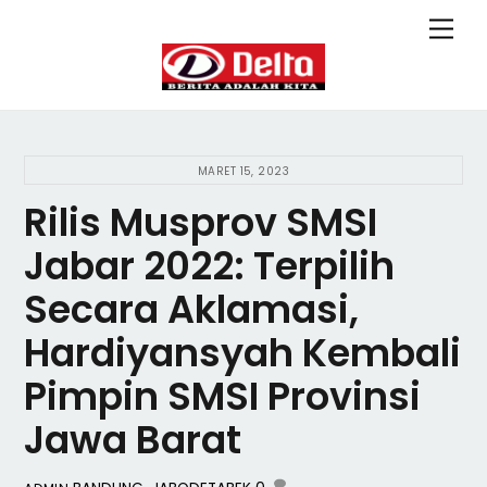
Skip
Back
Men
to
To
content
Top
MARET 15, 2023
Rilis Musprov SMSI
Jabar 2022: Terpilih
Secara Aklamasi,
Hardiyansyah Kembali
Pimpin SMSI Provinsi
Jawa Barat