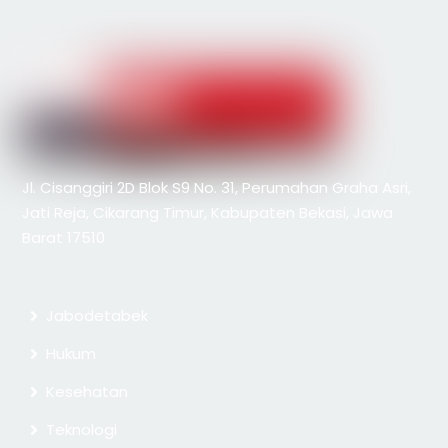
Jl. Cisanggiri 2D Blok S9 No. 31, Perumahan Graha Asri,
Jati Reja, Cikarang Timur, Kabupaten Bekasi, Jawa
Barat 17510
Jabodetabek
Hukum
Kesehatan
Teknologi