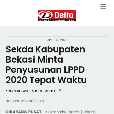
Skip
Back
Men
to
To
content
Top
APRIL 12, 2021
Sekda Kabupaten
Bekasi Minta
Penyusunan LPPD
2020 Tepat Waktu
BEKASI
,
JABODETABEK
0
ADMIN
deltanews.vod1.site/
CIKARANG
PUSAT
– Sekretaris Daerah (Sekda)