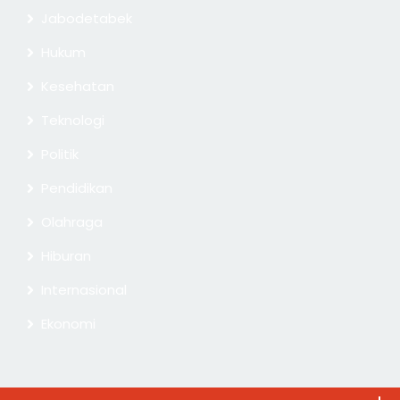
Jabodetabek
Hukum
Kesehatan
Teknologi
Politik
Pendidikan
Olahraga
Hiburan
Internasional
Ekonomi