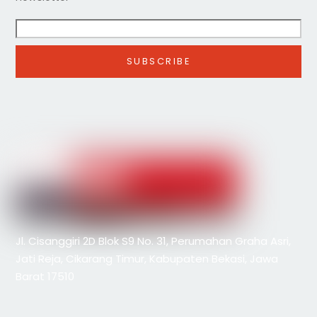
Jl. Cisanggiri 2D Blok S9 No. 31, Perumahan Graha Asri,
Jati Reja, Cikarang Timur, Kabupaten Bekasi, Jawa
Barat 17510