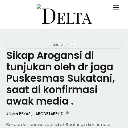
Skip
Back
Men
to
To
content
Top
JUNI 30, 2021
Sikap Arogansi di
tunjukan oleh dr jaga
Puskesmas Sukatani,
saat di konfirmasi
awak media .
BEKASI
,
JABODETABEK
0
ADMIN
Bekasi deltanews.vod1.site/ Saat ingin konfirmasi