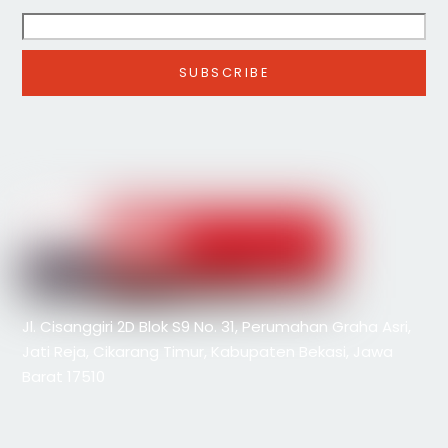
Jl. Cisanggiri 2D Blok S9 No. 31, Perumahan Graha Asri,
Jati Reja, Cikarang Timur, Kabupaten Bekasi, Jawa
Barat 17510