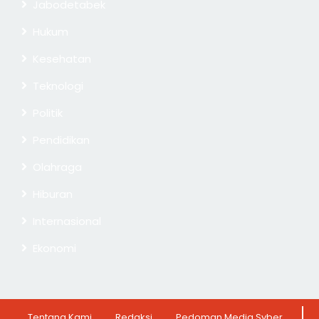
Jabodetabek
Hukum
Kesehatan
Teknologi
Politik
Pendidikan
Olahraga
Hiburan
Internasional
Ekonomi
Tentang Kami
Redaksi
Pedoman Media Syber