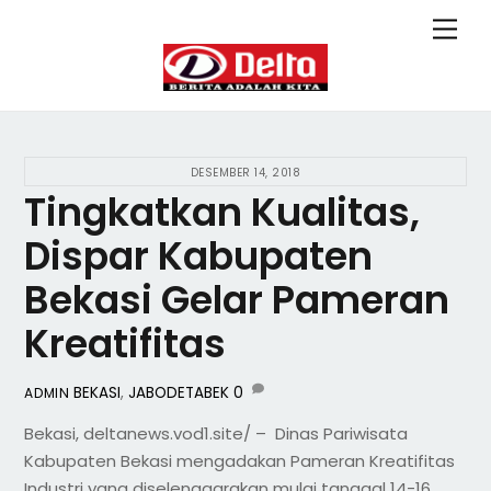
Skip
Back
Men
to
To
content
Top
DESEMBER 14, 2018
Tingkatkan Kualitas,
Dispar Kabupaten
Bekasi Gelar Pameran
Kreatifitas
BEKASI
,
JABODETABEK
0
ADMIN
Bekasi, deltanews.vod1.site/ – Dinas Pariwisata
Kabupaten Bekasi mengadakan Pameran Kreatifitas
Industri yang diselenggarakan mulai tanggal 14-16