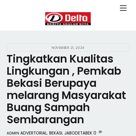
Skip
Back
Men
to
To
content
Top
NOVEMBER 21, 2024
Tingkatkan Kualitas
Lingkungan , Pemkab
Bekasi Berupaya
melarang Masyarakat
Buang Sampah
Sembarangan
ADVERTORIAL
,
BEKASI
,
JABODETABEK
0
ADMIN