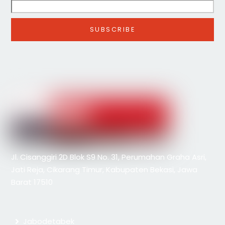
Jl. Cisanggiri 2D Blok S9 No. 31, Perumahan Graha Asri,
Jati Reja, Cikarang Timur, Kabupaten Bekasi, Jawa
Barat 17510
Jabodetabek