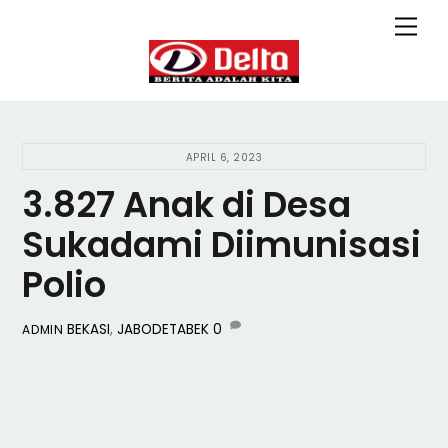
Skip
Back
Men
to
To
content
Top
APRIL 6, 2023
3.827 Anak di Desa
Sukadami Diimunisasi
Polio
BEKASI
,
JABODETABEK
0
ADMIN