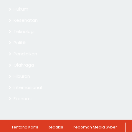
Hukum
Kesehatan
Teknologi
Politik
Pendidikan
Olahraga
Hiburan
Internasional
Ekonomi
Tentang Kami
Redaksi
Pedoman Media Syber