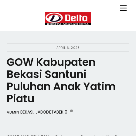
Skip
Back
Men
to
To
content
Top
APRIL 6, 2023
GOW Kabupaten
Bekasi Santuni
Puluhan Anak Yatim
Piatu
BEKASI
,
JABODETABEK
0
ADMIN