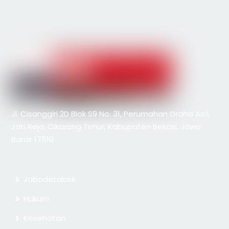
Jl. Cisanggiri 2D Blok S9 No. 31, Perumahan Graha Asri,
Jati Reja, Cikarang Timur, Kabupaten Bekasi, Jawa
Barat 17510
Jabodetabek
Hukum
Kesehatan